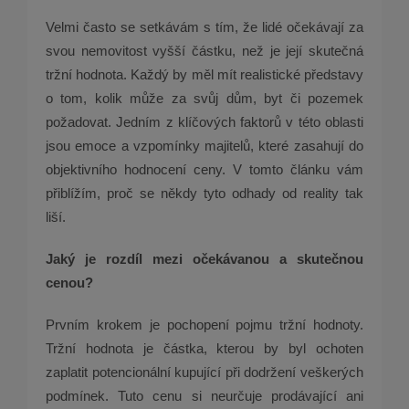
Velmi často se setkávám s tím, že lidé očekávají za
svou nemovitost vyšší částku, než je její skutečná
tržní hodnota. Každý by měl mít realistické představy
o tom, kolik může za svůj dům, byt či pozemek
požadovat. Jedním z klíčových faktorů v této oblasti
jsou emoce a vzpomínky majitelů, které zasahují do
objektivního hodnocení ceny. V tomto článku vám
přiblížím, proč se někdy tyto odhady od reality tak
liší.
Jaký je rozdíl mezi očekávanou a skutečnou
cenou?
Prvním krokem je pochopení pojmu tržní hodnoty.
Tržní hodnota je částka, kterou by byl ochoten
zaplatit potencionální kupující při dodržení veškerých
podmínek. Tuto cenu si neurčuje prodávající ani