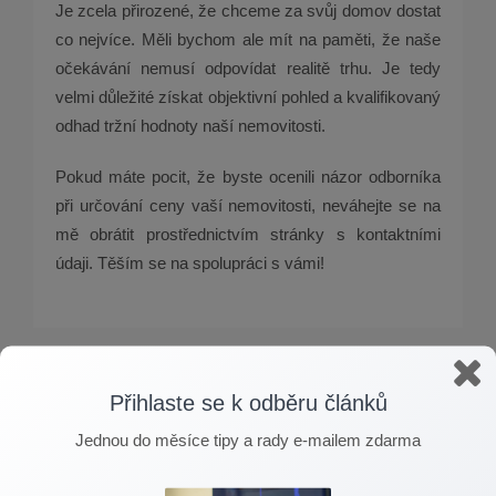
Je zcela přirozené, že chceme za svůj domov dostat
co nejvíce. Měli bychom ale mít na paměti, že naše
očekávání nemusí odpovídat realitě trhu. Je tedy
velmi důležité získat objektivní pohled a kvalifikovaný
odhad tržní hodnoty naší nemovitosti.
Pokud máte pocit, že byste ocenili názor odborníka
při určování ceny vaší nemovitosti, neváhejte se na
mě obrátit prostřednictvím stránky s kontaktními
údaji. Těším se na spolupráci s vámi!
Přihlaste se k odběru článků
Přihlaste se k odběru článků
Jednou do měsíce tipy a rady e-mailem zdarma
Jednou do měsíce tipy a rady e-mailem zdarma