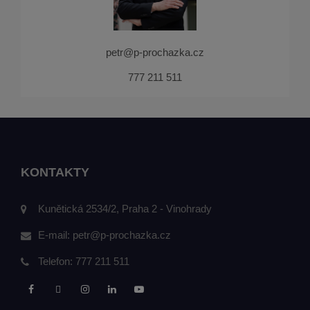
petr@p-prochazka.cz
777 211 511
KONTAKTY
Kunětická 2534/2, Praha 2 - Vinohrady
E-mail:
petr@p-prochazka.cz
Telefon:
777 211 511