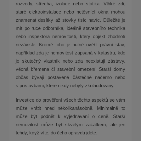
rozvody, střecha, izolace nebo statika. Vlhké zdi,
staré elektroinstalace nebo netěsnící okna mohou
znamenat desítky až stovky tisíc navíc. Důležité je
mít po ruce odborníka, ideálně stavebního technika
nebo inspektora nemovitostí, který objekt zhodnotí
nezávisle. Kromě toho je nutné ověřit právní stav,
například zda je nemovitost zapsaná v katastru, kdo
je skutečný vlastník nebo zda neexistují zástavy,
věcná břemena či stavební omezení. Starší domy
občas bývají postavené částečně načerno nebo
s přístavbami, které nikdy nebyly zkolaudovány.
Investice do prověření všech těchto aspektů se vám
může vrátit hned několikanásobně. Minimálně to
může být podnět k vyjednávání o ceně. Starší
nemovitost může být skvělým začátkem, ale jen
tehdy, když víte, do čeho opravdu jdete.