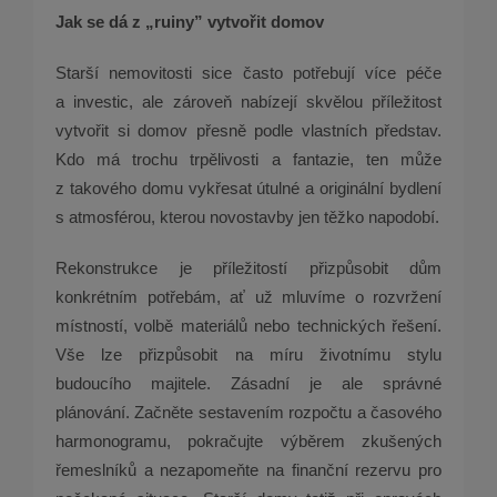
Jak se dá z „ruiny” vytvořit domov
Starší nemovitosti sice často potřebují více péče
a investic, ale zároveň nabízejí skvělou příležitost
vytvořit si domov přesně podle vlastních představ.
Kdo má trochu trpělivosti a fantazie, ten může
z takového domu vykřesat útulné a originální bydlení
s atmosférou, kterou novostavby jen těžko napodobí.
Rekonstrukce je příležitostí přizpůsobit dům
konkrétním potřebám, ať už mluvíme o rozvržení
místností, volbě materiálů nebo technických řešení.
Vše lze přizpůsobit na míru životnímu stylu
budoucího majitele. Zásadní je ale správné
plánování. Začněte sestavením rozpočtu a časového
harmonogramu, pokračujte výběrem zkušených
řemeslníků a nezapomeňte na finanční rezervu pro