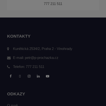
777 211 511
KONTAKTY
Kunětická 2534/2, Praha 2 - Vinohrady
E-mail:
petr@p-prochazka.cz
Telefon:
777 211 511
ODKAZY
O mně