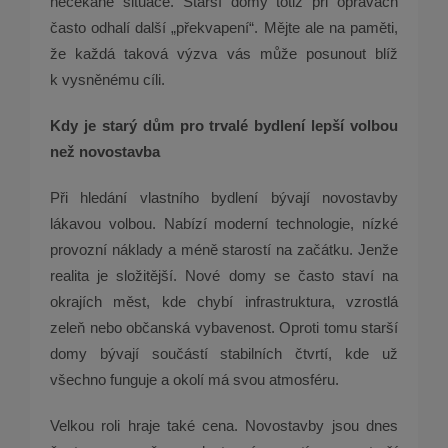
nečekané situace. Starší domy totiž při opravách
často odhalí další „překvapení“. Mějte ale na paměti,
že každá taková výzva vás může posunout blíž
k vysněnému cíli.
Kdy je starý dům pro trvalé bydlení lepší volbou
než novostavba
Při hledání vlastního bydlení bývají novostavby
lákavou volbou. Nabízí moderní technologie, nízké
provozní náklady a méně starostí na začátku. Jenže
realita je složitější. Nové domy se často staví na
okrajích měst, kde chybí infrastruktura, vzrostlá
zeleň nebo občanská vybavenost. Oproti tomu starší
domy bývají součástí stabilních čtvrtí, kde už
všechno funguje a okolí má svou atmosféru.
Velkou roli hraje také cena. Novostavby jsou dnes