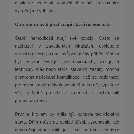
a jak se nenechat zaskočit při cestě za vlastním
vysněným bydlením.
Co zkontrolovat před koupí starší nemovitosti
Starší nemovitosti mají své kouzlo. Často se
nacházejí v zavedených lokalitách, obklopené
vzrostlou zelení, a mají svůj jedinečný příběh. Mohou
být výrazně levnější než novostavby, ale jejich
technický stav nebo starší stavební zásahy mohou
znamenat nečekané komplikace. Než se nadchnete
pro novou kapitolu života ve starším domě, vyplatí se
vše si řádně prověřit a nenechat se uchlácholit
prvním dojmem.
Prvním krokem by měla být kontrola technického
stavu. Dům může na pohled působit zachovale, ale
doporučuji vám zjistit, jak jsou na tom elektrické