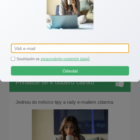
Plánujete koupi starší nemovitosti a nejste si jistí, na
co všechno si dát pozor? Neváhejte se na mě obrátit
prostřednictvím kontaktů uvedených na tomto webu.
Pomohu vám najít dům, který bude mít nejen
minulost, ale především se stane součástí vaší
budoucnosti.
Souhlasím se
zpracováním osobních údajů
Odeslat
Přihlaste se k odběru článků
Jednou do měsíce tipy a rady e-mailem zdarma