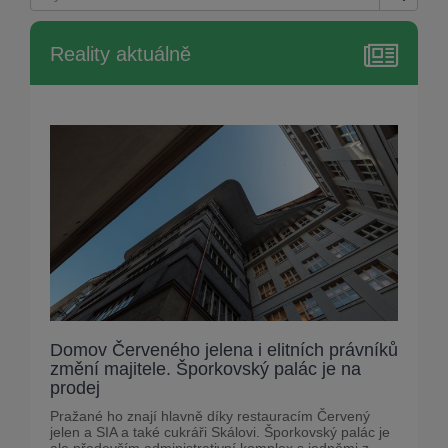
Reality aktuálně
Domov Červeného jelena i elitních právníků
změní majitele. Šporkovský palác je na
prodej
Pražané ho znají hlavně díky restauracím Červený
jelen a SIA a také cukráři Skálovi. Šporkovský palác je
ale především administrativní komplex s jedněmi z