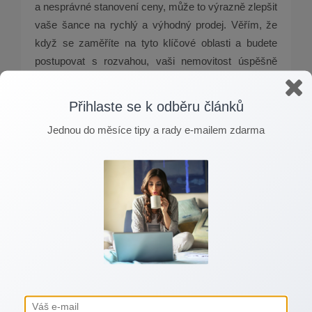
a nesprávné stanovení ceny, může to výrazně zlepšit
vaše šance na rychlý a výhodný prodej. Věřím, že
když se zaměříte na tyto klíčové oblasti a budete
postupovat s rozvahou, vaši nemovitost úspěšně
prodáte.
Přihlaste se k odběru článků
Pokud byste potřebovali další rady nebo pomoc
s prodejem vaší nemovitosti, neváhejte se na mne
Jednou do měsíce tipy a rady e-mailem zdarma
obrátit. Vždy se vyplatí nechat si poradit
od odborníka a maximalizovat tak svůj zisk
z prodeje!
Přihlaste se k odběru článků