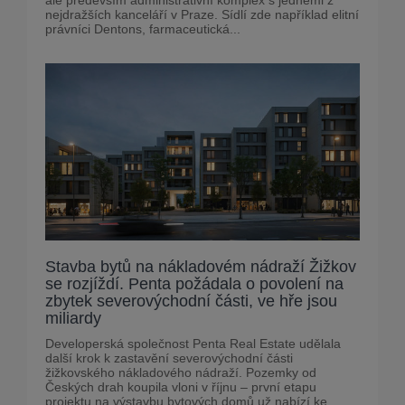
nejdražších kanceláří v Praze. Sídlí zde například elitní
právníci Dentons, farmaceutická...
Stavba bytů na nákladovém nádraží Žižkov
se rozjíždí. Penta požádala o povolení na
zbytek severovýchodní části, ve hře jsou
miliardy
Developerská společnost Penta Real Estate udělala
další krok k zastavění severovýchodní části
žižkovského nákladového nádraží. Pozemky od
Českých drah koupila vloni v říjnu – první etapu
projektu na výstavbu bytových domů už nabízí ke