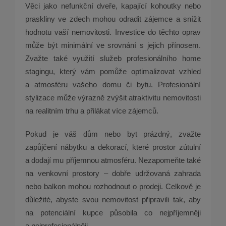
Věci jako nefunkční dveře, kapající kohoutky nebo
praskliny ve zdech mohou odradit zájemce a snížit
hodnotu vaší nemovitosti. Investice do těchto oprav
může být minimální ve srovnání s jejich přínosem.
Zvažte také využití služeb profesionálního home
stagingu, který vám pomůže optimalizovat vzhled
a atmosféru vašeho domu či bytu. Profesionální
stylizace může výrazně zvýšit atraktivitu nemovitosti
na realitním trhu a přilákat více zájemců.
Pokud je váš dům nebo byt prázdný, zvažte
zapůjčení nábytku a dekorací, které prostor zútulní
a dodají mu příjemnou atmosféru. Nezapomeňte také
na venkovní prostory – dobře udržovaná zahrada
nebo balkon mohou rozhodnout o prodeji. Celkově je
důležité, abyste svou nemovitost připravili tak, aby
na potenciální kupce působila co nejpříjemněji
a nejprofesionálněji.