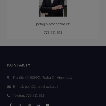
petr@p-prochazka.cz
777 211 511
KONTAKTY
Kunětická 2534/2, Praha 2 - Vinohrady
E-mail:
petr@p-prochazka.cz
Telefon:
777 211 511