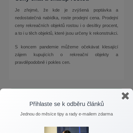
Je zřejmé, že kde je zvýšená poptávka a
nedostatečná nabídka, roste prodejní cena. Prodejní
ceny rekreačních objektů rostou i o desítky procent,
a to i u těch objektů, které jsou určeny k rekonstrukci.
S koncem pandemie můžeme očekávat klesající
zájem kupujících o rekreační objekty a
pravděpodobně i pokles cen.
Přihlaste se k odběru článků
Přihlaste se k odběru článků
Jednou do měsíce tipy a rady e-mailem zdarma
Jednou do měsíce tipy a rady e-mailem zdarma