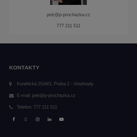
petr@p-prochazka.cz
777 211 511
KONTAKTY
Kunětická 2534/2, Praha 2 - Vinohrady
E-mail:
petr@p-prochazka.cz
Telefon:
777 211 511