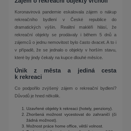
Zájem o rekreační objekty vrcholí
Koronavirová pandemie eskalovala zájem o nákup
rekreačního bydlení v České republice do
dramatických výšin. Realitní makléři hlásí, že
rekreační objekty se prodávaly i během 5 dnů a
zájemců o jednu nemovitost bylo často dvacet. A to i
v případě, že se jednalo o objekty v horším stavu,
které by jindy čekaly na kupce dlouhé měsíce.
Únik z města a jediná cesta
k rekreaci
Co podpořilo zvýšený zájem o rekreační bydlení?
Důvodů je hned několik.
Uzavřené objekty k rekreaci (hotely, penziony).
Zhoršená možnost vycestovat do zahraničí (či
žádná možnost).
Možnost práce home office, větší volnost.