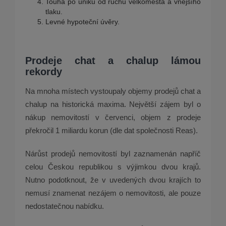
Touha po úniku od ruchu velkoměsta a vnějšího
tlaku.
Levné hypoteční úvěry.
Prodeje chat a chalup lámou
rekordy
Na mnoha místech vystoupaly objemy prodejů chat a
chalup na historická maxima. Největší zájem byl o
nákup nemovitostí v červenci, objem z prodeje
překročil 1 miliardu korun (dle dat společnosti Reas).
Nárůst prodejů nemovitostí byl zaznamenán napříč
celou Českou republikou s výjimkou dvou krajů.
Nutno podotknout, že v uvedených dvou krajích to
nemusí znamenat nezájem o nemovitosti, ale pouze
nedostatečnou nabídku.