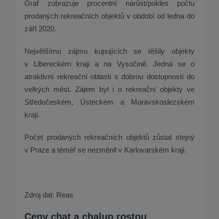
Graf zobrazuje procentní nárůst/pokles počtu
prodaných rekreačních objektů v období od ledna do
září 2020.
Největšímu zájmu kupujících se těšily objekty
v Libereckém kraji a na Vysočině. Jedná se o
atraktivní rekreační oblasti s dobrou dostupností do
velkých měst. Zájem byl i o rekreační objekty ve
Středočeském, Ústeckém a Moravskoslezském
kraji.
Počet prodaných rekreačních objektů zůstal stejný
v Praze a téměř se nezměnil v Karlovarském kraji.
Zdroj dat: Reas
Ceny chat a chalup rostou